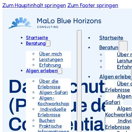
Zum Hauptinhalt springen
Zum Footer springen
Startseite
Startseite
Beratung
Beratung
Über mich
Über 
Leistungen
Leist
Erfahrung
Erfah
Algen erleben
Algen erlebe
Datenschutzer
Über die
Über 
Erlebnisse
Erlebnisse
Algen-Safari
Algen
Algen-
(Politique de
Safari
Kochworkshop
Algen
Individuelle
Kochworks
Erlebnisse
Confidentialité
Buchen
Indivi
Praktische
Erlebnisse
Informationen