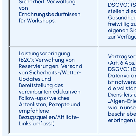
Sicherheit: Verwaltung
DSGVO) (S
von
stellen die
Ernährungsbedürfnissen
Gesundhei
für Workshops.
freiwillig z
eigenen Si
zur Verfüg
Leistungserbringung
Vertragser
(B2C): Verwaltung von
(Art. 6 Abs. 1
Reservierungen, Versand
DSGVO) (D
von Sicherheits-/Wetter-
Datenvera
Updates und
ist notwen
Bereitstellung des
die vollstä
vereinbarten edukativen
Dienstleist
Follow-ups (welches
„Algen-Erle
Artenlisten, Rezepte und
wie in uns
empfohlene
beschriebe
Bezugsquellen/Affiliate-
erbringen)
Links umfasst).