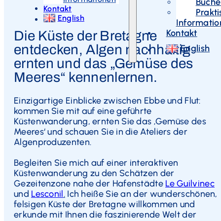
Buche
Kontakt
Prakt
English
Informati
Kontakt
Die Küste der Bretagne
entdecken, Algen nachhaltig
English
ernten und das „Gemüse des
Meeres“ kennenlernen.
Einzigartige Einblicke zwischen Ebbe und Flut:
kommen Sie mit auf eine geführte
Küstenwanderung, ernten Sie das ‚Gemüse des
Meeres‘ und schauen Sie in die Ateliers der
Algenproduzenten.
Begleiten Sie mich auf einer interaktiven
Küstenwanderung zu den Schätzen der
Gezeitenzone nahe der Hafenstädte
Le Guilvinec
und
Lesconil
.
Ich heiße Sie an der wunderschönen,
felsigen Küste der Bretagne willkommen und
erkunde mit Ihnen die faszinierende Welt der