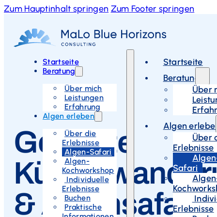
Zum Hauptinhalt springen
Zum Footer springen
Startseite
Startseite
Beratung
Beratung
Über mich
Über 
Leistungen
Leist
Erfahrung
Erfah
Algen erleben
Algen erlebe
Geführte
Über die
Über 
Erlebnisse
Erlebnisse
Algen-Safari
Algen
Algen-
Küstenwander
Safari
Kochworkshop
Algen
Individuelle
Kochworks
Erlebnisse
& Algensafari
Buchen
Indivi
Praktische
Erlebnisse
Informationen